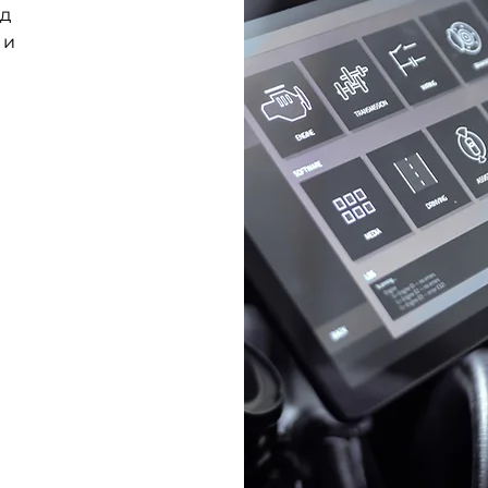
од
 и