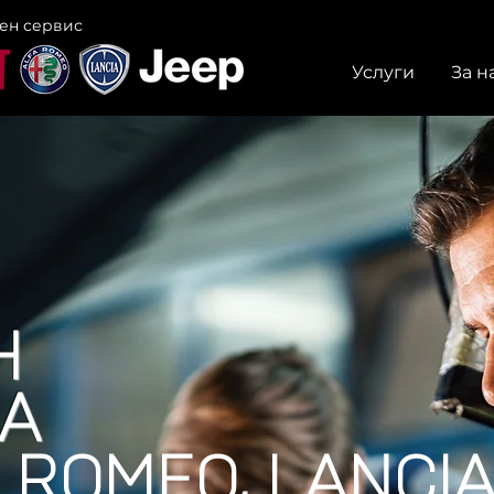
ен сервис
Услуги
За н
Н
ЗА
A ROMEO, LANCIA