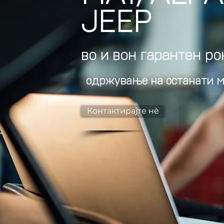
JEEP
во и вон гарантен ро
одржување на останати м
Контактирајте нè