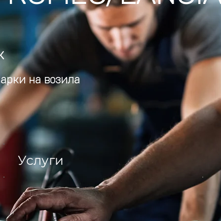
к
арки на возила
Услуги