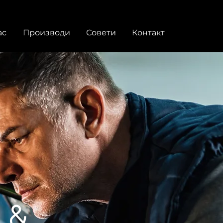
ас
Производи
Совети
Контакт
 &