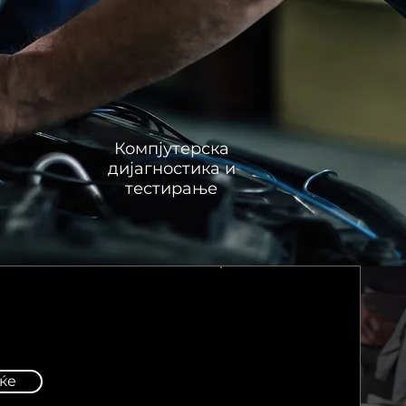
Компјутерска
дијагностика и
тестирање
ќе